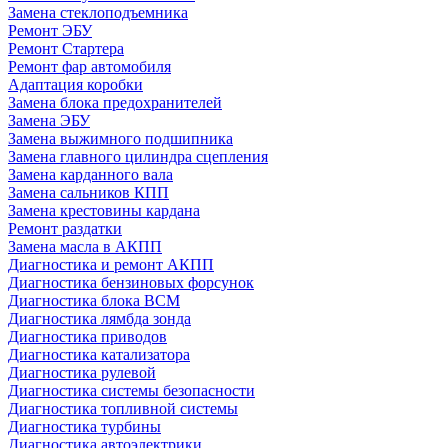
Замена стеклоподъемника
Ремонт ЭБУ
Ремонт Стартера
Ремонт фар автомобиля
Адаптация коробки
Замена блока предохранителей
Замена ЭБУ
Замена выжимного подшипника
Замена главного цилиндра сцепления
Замена карданного вала
Замена сальников КПП
Замена крестовины кардана
Ремонт раздатки
Замена масла в АКПП
Диагностика и ремонт АКПП
Диагностика бензиновых форсунок
Диагностика блока BCM
Диагностика лямбда зонда
Диагностика приводов
Диагностика катализатора
Диагностика рулевой
Диагностика системы безопасности
Диагностика топливной системы
Диагностика турбины
Диагностика автоэлектрики