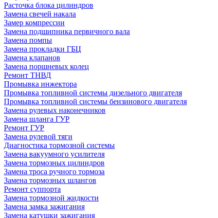
Расточка блока цилиндров
Замена свечей накала
Замер компрессии
Замена подшипника первичного вала
Замена помпы
Замена прокладки ГБЦ
Замена клапанов
Замена поршневых колец
Ремонт ТНВД
Промывка инжектора
Промывка топливной системы дизельного двигателя
Промывка топливной системы бензинового двигателя
Замена рулевых наконечников
Замена шланга ГУР
Ремонт ГУР
Замена рулевой тяги
Диагностика тормозной системы
Замена вакуумного усилителя
Замена тормозных цилиндров
Замена троса ручного тормоза
Замена тормозных шлангов
Ремонт суппорта
Замена тормозной жидкости
Замена замка зажигания
Замена катушки зажигания