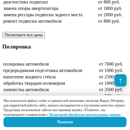
диагностика подвески
от 800 руб.
замена опоры амортизатора
от 1800 руб.
замена рессоры подвески заднего моста
от 2000 руб.
ремонт подвески автомобиля
от 800 руб.
Посмотрите все цены
Полировка
полировка автомобиля
от 7000 руб.
предпродажная подготовка автомобиля
от 1000 руб.
нанесение жидкого стекла
от 2500 руб.
обработка твердым полимером
от 1000 руб.
химчистка автомобиля
от 3500 руб.
полировка фар
от 500 руб.
Мы используем файлы cookie и сервисы веб-аналитики, включая Яндекс.Метрику,
полировка кузова
от 8000 руб.
для корректной работы сайта, анализа посещаемости и улучшения качества сервиса.
полировка детали
от 800 руб.
Продолжая пользоваться сайтом или нажимая кнопку «Понятно», вы
абразивная полировка кузова автомобиля
от 8000 руб.
подтверждаете ознакомление с
Политикой обработки персональных данных
.
защитная полировка автомобиля
от 8000 руб.
Понятно
кварцевое покрытие
от 8000 руб.