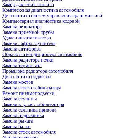
Замер давления топлива
Комплексная диагностика автомобиля
Диагностика систем управления трансмиссией
Компьютерная диагностика ходовой
Замена резонатора
Замена приемной трубы
Удаление катализатора
Замена гофры глушителя
Замена антифриза
Обработка кондиционера автомобиля
Замена радиатора печки
Замена термостата
Промывка радиатора автомобиля
Диагностика подвески
Замена мостов
Замена стоек стабилизатора
Ремонт пневмоподвески
Замена ступицы
Замена втулок стабилизатора
Замена сальника привода
Замена подрамника
Замена рычага
Замена балки
Замена стоек автомобиля
Усиление рессор