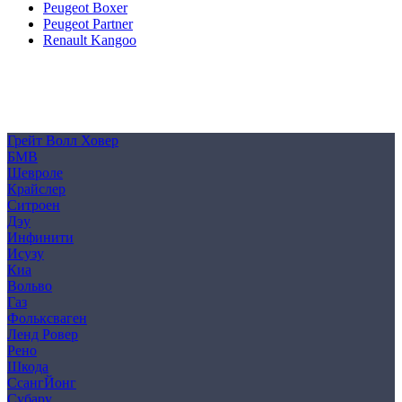
Peugeot Boxer
Peugeot Partner
Renault Kangoo
Политика конфиденциальности
Согласие на обработку персональных данных
Cookie
Грейт Волл Ховер
БМВ
Шевроле
Крайслер
Ситроен
Дэу
Инфинити
Исузу
Киа
Вольво
Газ
Фольксваген
Ленд Ровер
Рено
Шкода
СсангЙонг
Субару