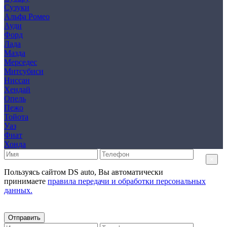
Сузуки
Альфа Ромео
Ауди
Форд
Лада
Мазда
Мерседес
Митсубиси
Ниссан
Хендай
Опель
Пежо
Тойота
Уаз
Фиат
Хонда
×
Пользуясь сайтом DS auto, Вы автоматически
принимаете
правила передачи и обработки персональных
данных.
Отправить