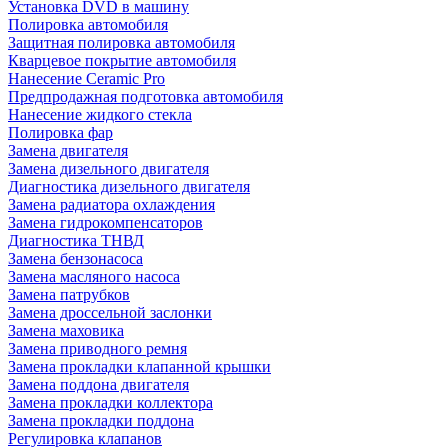
Установка DVD в машину
Полировка автомобиля
Защитная полировка автомобиля
Кварцевое покрытие автомобиля
Нанесение Ceramic Pro
Предпродажная подготовка автомобиля
Нанесение жидкого стекла
Полировка фар
Замена двигателя
Замена дизельного двигателя
Диагностика дизельного двигателя
Замена радиатора охлаждения
Замена гидрокомпенсаторов
Диагностика ТНВД
Замена бензонасоса
Замена масляного насоса
Замена патрубков
Замена дроссельной заслонки
Замена маховика
Замена приводного ремня
Замена прокладки клапанной крышки
Замена поддона двигателя
Замена прокладки коллектора
Замена прокладки поддона
Регулировка клапанов