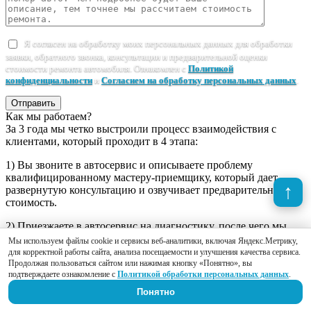
Я согласен на обработку моих персональных данных для обработки
заявки, обратного звонка, консультации и предварительной оценки
стоимости ремонта автомобиля. Ознакомлен с
Политикой
конфиденциальности
и
Согласием на обработку персональных данных
.
Отправить
Как мы работаем?
За 3 года мы четко выстроили процесс взаимодействия с
клиентами, который проходит в 4 этапа:
1) Вы звоните в автосервис и описываете проблему
квалифицированному мастеру-приемщику, который дает
развернутую консультацию и озвучивает предварительную
стоимость.
2) Приезжаете в автосервис на диагностику, после чего мы
открываем заказ-наряд в 2 экземплярах, где согласовываем
Мы используем файлы cookie и сервисы веб-аналитики, включая Яндекс.Метрику,
план работ и утверждаем стоимость.
для корректной работы сайта, анализа посещаемости и улучшения качества сервиса.
Продолжая пользоваться сайтом или нажимая кнопку «Понятно», вы
3) Наши специалисты реализуют намеченный план,
подтверждаете ознакомление с
Политикой обработки персональных данных
.
предоставляя Вам фотоотчет о проделанной работе. Если по
Понятно
ходу ремонта окажется, что автомобиль нуждается в