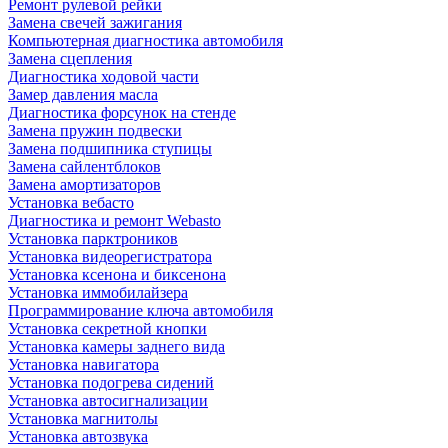
Ремонт рулевой рейки
Замена свечей зажигания
Компьютерная диагностика автомобиля
Замена сцепления
Диагностика ходовой части
Замер давления масла
Диагностика форсунок на стенде
Замена пружин подвески
Замена подшипника ступицы
Замена сайлентблоков
Замена амортизаторов
Установка вебасто
Диагностика и ремонт Webasto
Установка парктроников
Установка видеорегистратора
Установка ксенона и биксенона
Установка иммобилайзера
Программирование ключа автомобиля
Установка секретной кнопки
Установка камеры заднего вида
Установка навигатора
Установка подогрева сидений
Установка автосигнализации
Установка магнитолы
Установка автозвука