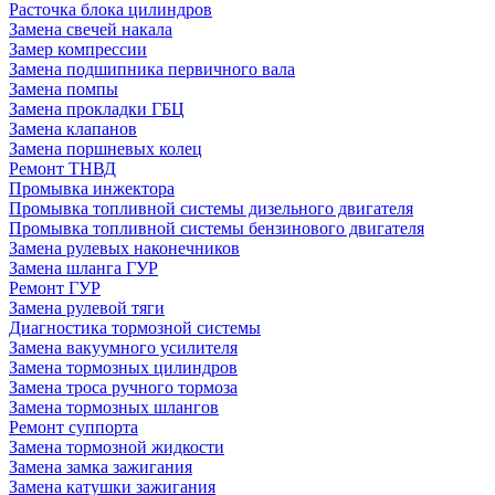
Расточка блока цилиндров
Замена свечей накала
Замер компрессии
Замена подшипника первичного вала
Замена помпы
Замена прокладки ГБЦ
Замена клапанов
Замена поршневых колец
Ремонт ТНВД
Промывка инжектора
Промывка топливной системы дизельного двигателя
Промывка топливной системы бензинового двигателя
Замена рулевых наконечников
Замена шланга ГУР
Ремонт ГУР
Замена рулевой тяги
Диагностика тормозной системы
Замена вакуумного усилителя
Замена тормозных цилиндров
Замена троса ручного тормоза
Замена тормозных шлангов
Ремонт суппорта
Замена тормозной жидкости
Замена замка зажигания
Замена катушки зажигания