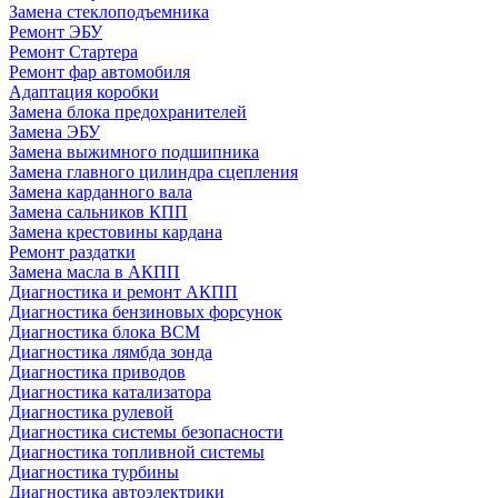
Замена стеклоподъемника
Ремонт ЭБУ
Ремонт Стартера
Ремонт фар автомобиля
Адаптация коробки
Замена блока предохранителей
Замена ЭБУ
Замена выжимного подшипника
Замена главного цилиндра сцепления
Замена карданного вала
Замена сальников КПП
Замена крестовины кардана
Ремонт раздатки
Замена масла в АКПП
Диагностика и ремонт АКПП
Диагностика бензиновых форсунок
Диагностика блока BCM
Диагностика лямбда зонда
Диагностика приводов
Диагностика катализатора
Диагностика рулевой
Диагностика системы безопасности
Диагностика топливной системы
Диагностика турбины
Диагностика автоэлектрики