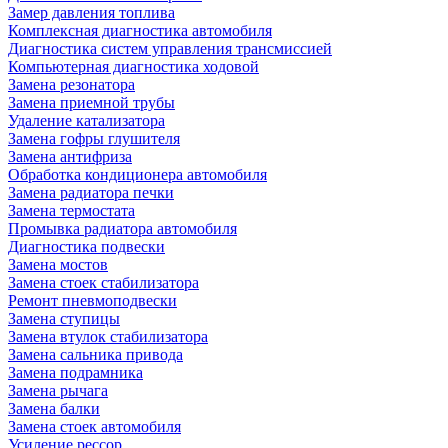
Замер давления топлива
Комплексная диагностика автомобиля
Диагностика систем управления трансмиссией
Компьютерная диагностика ходовой
Замена резонатора
Замена приемной трубы
Удаление катализатора
Замена гофры глушителя
Замена антифриза
Обработка кондиционера автомобиля
Замена радиатора печки
Замена термостата
Промывка радиатора автомобиля
Диагностика подвески
Замена мостов
Замена стоек стабилизатора
Ремонт пневмоподвески
Замена ступицы
Замена втулок стабилизатора
Замена сальника привода
Замена подрамника
Замена рычага
Замена балки
Замена стоек автомобиля
Усиление рессор