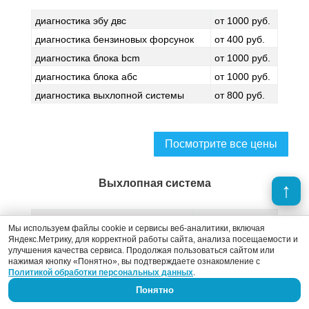
диагностика эбу двс
от 1000 руб.
диагностика бензиновых форсунок
от 400 руб.
диагностика блока bcm
от 1000 руб.
диагностика блока абс
от 1000 руб.
диагностика выхлопной системы
от 800 руб.
Посмотрите все цены
Выхлопная система
ремонт глушителя
от 500 руб.
Мы используем файлы cookie и сервисы веб-аналитики, включая
сварка глушителей
от 500 руб.
Яндекс.Метрику, для корректной работы сайта, анализа посещаемости и
улучшения качества сервиса. Продолжая пользоваться сайтом или
замена резонатора
от 500 руб.
нажимая кнопку «Понятно», вы подтверждаете ознакомление с
Политикой обработки персональных данных
.
замена приемной трубы
от 1500 руб.
Понятно
замена катализатора
от 3000 руб.