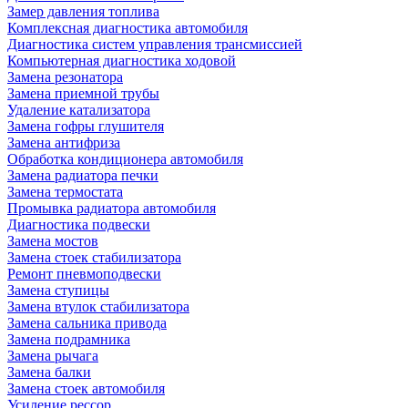
Замер давления топлива
Комплексная диагностика автомобиля
Диагностика систем управления трансмиссией
Компьютерная диагностика ходовой
Замена резонатора
Замена приемной трубы
Удаление катализатора
Замена гофры глушителя
Замена антифриза
Обработка кондиционера автомобиля
Замена радиатора печки
Замена термостата
Промывка радиатора автомобиля
Диагностика подвески
Замена мостов
Замена стоек стабилизатора
Ремонт пневмоподвески
Замена ступицы
Замена втулок стабилизатора
Замена сальника привода
Замена подрамника
Замена рычага
Замена балки
Замена стоек автомобиля
Усиление рессор