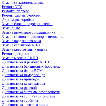
Замена стеклоподъемника
Ремонт ЭБУ
Ремонт Стартера
Ремонт фар автомобиля
Адаптация коробки
Замена блока предохранителей
Замена ЭБУ
Замена выжимного подшипника
Замена главного цилиндра сцепления
Замена карданного вала
Замена сальников КПП
Замена крестовины кардана
Ремонт раздатки
Замена масла в АКПП
Диагностика и ремонт АКПП
Диагностика бензиновых форсунок
Диагностика блока BCM
Диагностика лямбда зонда
Диагностика приводов
Диагностика катализатора
Диагностика рулевой
Диагностика системы безопасности
Диагностика топливной системы
Диагностика турбины
Диагностика автоэлектрики