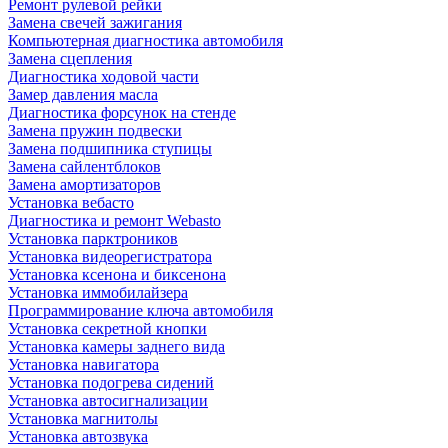
Ремонт рулевой рейки
Замена свечей зажигания
Компьютерная диагностика автомобиля
Замена сцепления
Диагностика ходовой части
Замер давления масла
Диагностика форсунок на стенде
Замена пружин подвески
Замена подшипника ступицы
Замена сайлентблоков
Замена амортизаторов
Установка вебасто
Диагностика и ремонт Webasto
Установка парктроников
Установка видеорегистратора
Установка ксенона и биксенона
Установка иммобилайзера
Программирование ключа автомобиля
Установка секретной кнопки
Установка камеры заднего вида
Установка навигатора
Установка подогрева сидений
Установка автосигнализации
Установка магнитолы
Установка автозвука