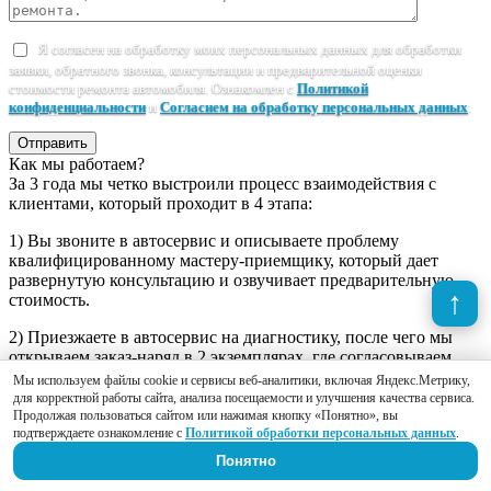
Я согласен на обработку моих персональных данных для обработки
заявки, обратного звонка, консультации и предварительной оценки
стоимости ремонта автомобиля. Ознакомлен с
Политикой
конфиденциальности
и
Согласием на обработку персональных данных
.
Отправить
Как мы работаем?
За 3 года мы четко выстроили процесс взаимодействия с
клиентами, который проходит в 4 этапа:
1) Вы звоните в автосервис и описываете проблему
квалифицированному мастеру-приемщику, который дает
развернутую консультацию и озвучивает предварительную
стоимость.
2) Приезжаете в автосервис на диагностику, после чего мы
открываем заказ-наряд в 2 экземплярах, где согласовываем
план работ и утверждаем стоимость.
Мы используем файлы cookie и сервисы веб-аналитики, включая Яндекс.Метрику,
для корректной работы сайта, анализа посещаемости и улучшения качества сервиса.
3) Наши специалисты реализуют намеченный план,
Продолжая пользоваться сайтом или нажимая кнопку «Понятно», вы
предоставляя Вам фотоотчет о проделанной работе. Если по
подтверждаете ознакомление с
Политикой обработки персональных данных
.
ходу ремонта окажется, что автомобиль нуждается в
Понятно
дополнительном ремонте, это предварительно обговаривается