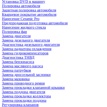
Установка DVD в машину
Полировка автомобиля
Защитная полировка автомобиля
Кварцевое покрытие автомобиля
Нанесение Ceramic Pro
Предпродажная подготовка автомобиля
Нанесение жидкого стекла
Полировка фар
Замена двигателя
Замена дизельного двигателя
Диагностика дизельного двигателя
Замена радиатора охлаждения
Замена гидрокомпенсаторов
Диагностика ТНВД
Замена бензонасоса
Замена масляного насоса
Замена патрубков
Замена дроссельной заслонки
Замена маховика
Замена приводного ремня
Замена прокладки клапанной крышки
Замена поддона двигателя
Замена прокладки коллектора
Замена прокладки поддона
Регулировка клапанов