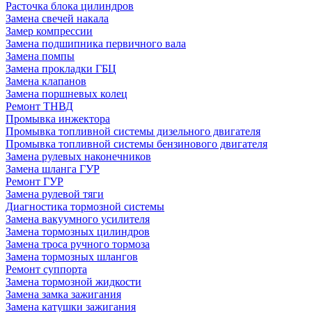
Расточка блока цилиндров
Замена свечей накала
Замер компрессии
Замена подшипника первичного вала
Замена помпы
Замена прокладки ГБЦ
Замена клапанов
Замена поршневых колец
Ремонт ТНВД
Промывка инжектора
Промывка топливной системы дизельного двигателя
Промывка топливной системы бензинового двигателя
Замена рулевых наконечников
Замена шланга ГУР
Ремонт ГУР
Замена рулевой тяги
Диагностика тормозной системы
Замена вакуумного усилителя
Замена тормозных цилиндров
Замена троса ручного тормоза
Замена тормозных шлангов
Ремонт суппорта
Замена тормозной жидкости
Замена замка зажигания
Замена катушки зажигания