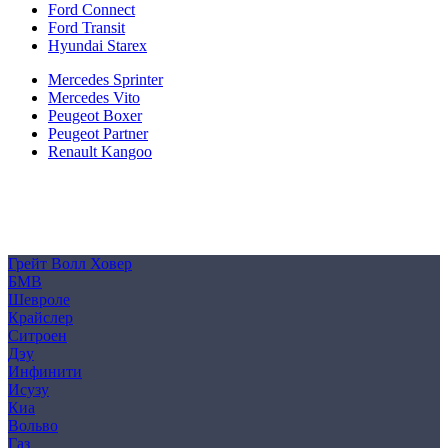
Ford Connect
Ford Transit
Hyundai Starex
Mercedes Sprinter
Mercedes Vito
Peugeot Boxer
Peugeot Partner
Renault Kangoo
Политика конфиденциальности
Согласие на обработку персональных данных
Cookie
Грейт Волл Ховер
БМВ
Шевроле
Крайслер
Ситроен
Дэу
Инфинити
Исузу
Киа
Вольво
Газ