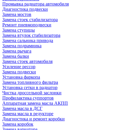
Промывка радиатора автомобиля
Диагностика подвески
Замена мостов
Замена стоек стабилизатора
Ремонт пневмоподвески
Замена ступицы
Замена втулок стабилизатора
Замена сальника привода
Замена подрамника
Замена рычага
Замена балки
Замена стоек автомобиля
Усиление рессор
Замена подвески
Установка фаркопа
Замена топливного фильтра
Установка сетки в радиатор
Чистка дроссельной заслонки
Профилактика суппортов
Аппаратная замена масла АКПП
Замена масла в ДСГ
Замена масла в редукторе
Диагностика и ремонт коробки
Замена коробок
Замена вариатора