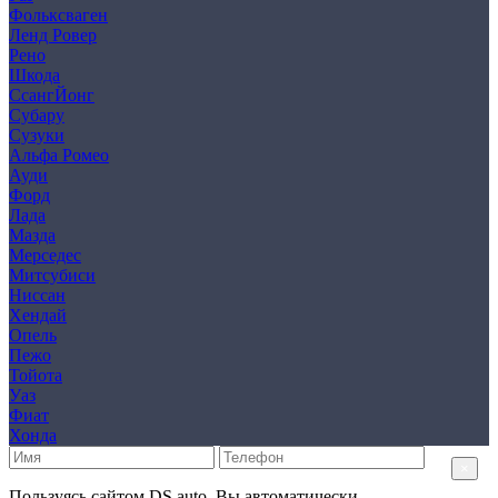
Фольксваген
Ленд Ровер
Рено
Шкода
СсангЙонг
Субару
Сузуки
Альфа Ромео
Ауди
Форд
Лада
Мазда
Мерседес
Митсубиси
Ниссан
Хендай
Опель
Пежо
Тойота
Уаз
Фиат
Хонда
×
Пользуясь сайтом DS auto, Вы автоматически