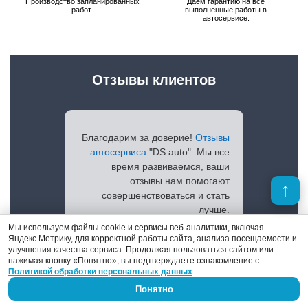
Производство запланированных
Даем гарантию на все
работ.
выполненные работы в
автосервисе.
Отзывы клиентов
Благодарим за доверие!
Отзывы
автосервиса
"DS auto". Мы все
время развиваемся, ваши
отзывы нам помогают
совершенствоваться и стать
лучше.
Мы используем файлы cookie и сервисы веб-аналитики, включая
Яндекс.Метрику, для корректной работы сайта, анализа посещаемости и
улучшения качества сервиса. Продолжая пользоваться сайтом или
нажимая кнопку «Понятно», вы подтверждаете ознакомление с
Политикой обработки персональных данных
Просмотреть отзывы
.
Понятно