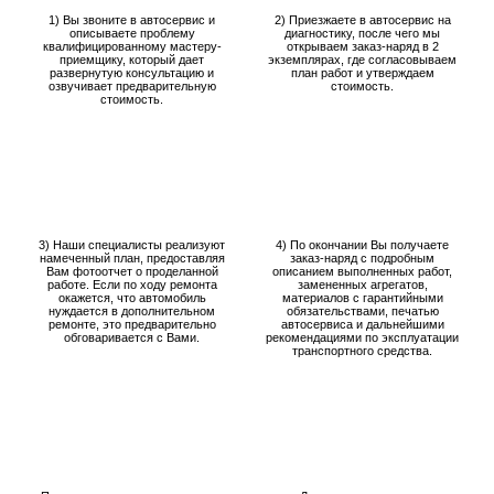
1) Вы звоните в автосервис и
2) Приезжаете в автосервис на
описываете проблему
диагностику, после чего мы
квалифицированному мастеру-
открываем заказ-наряд в 2
приемщику, который дает
экземплярах, где согласовываем
развернутую консультацию и
план работ и утверждаем
озвучивает предварительную
стоимость.
стоимость.
3) Наши специалисты реализуют
4) По окончании Вы получаете
намеченный план, предоставляя
заказ-наряд с подробным
Вам фотоотчет о проделанной
описанием выполненных работ,
работе. Если по ходу ремонта
замененных агрегатов,
окажется, что автомобиль
материалов с гарантийными
нуждается в дополнительном
обязательствами, печатью
ремонте, это предварительно
автосервиса и дальнейшими
обговаривается с Вами.
рекомендациями по эксплуатации
транспортного средства.