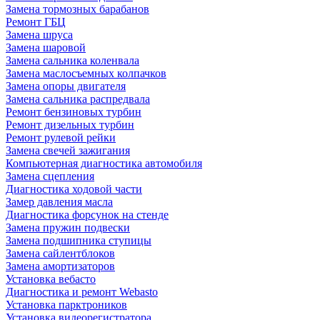
Замена тормозных барабанов
Ремонт ГБЦ
Замена шруса
Замена шаровой
Замена сальника коленвала
Замена маслосъемных колпачков
Замена опоры двигателя
Замена сальника распредвала
Ремонт бензиновых турбин
Ремонт дизельных турбин
Ремонт рулевой рейки
Замена свечей зажигания
Компьютерная диагностика автомобиля
Замена сцепления
Диагностика ходовой части
Замер давления масла
Диагностика форсунок на стенде
Замена пружин подвески
Замена подшипника ступицы
Замена сайлентблоков
Замена амортизаторов
Установка вебасто
Диагностика и ремонт Webasto
Установка парктроников
Установка видеорегистратора