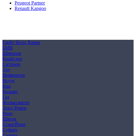
Peugeot Partner
Renault Kangoo
Политика конфиденциальности
Согласие на обработку персональных данных
Cookie
Грейт Волл Ховер
БМВ
Шевроле
Крайслер
Ситроен
Дэу
Инфинити
Исузу
Киа
Вольво
Газ
Фольксваген
Ленд Ровер
Рено
Шкода
СсангЙонг
Субару
Сузуки