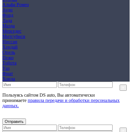
Альфа Ромео
Ауди
Форд
Лада
Мазда
Мерседес
Митсубиси
Ниссан
Хендай
Опель
Пежо
Тойота
Уаз
Фиат
Хонда
×
Пользуясь сайтом DS auto, Вы автоматически
принимаете
правила передачи и обработки персональных
данных.
Отправить
×