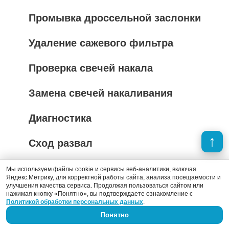
Промывка дроссельной заслонки
Удаление сажевого фильтра
Проверка свечей накала
Замена свечей накаливания
Диагностика
Сход развал
Мы используем файлы cookie и сервисы веб-аналитики, включая
Яндекс.Метрику, для корректной работы сайта, анализа посещаемости и
улучшения качества сервиса. Продолжая пользоваться сайтом или
нажимая кнопку «Понятно», вы подтверждаете ознакомление с
Индивидуальная оценка ремонта авто
Политикой обработки персональных данных
.
Свяжитесь с нами по телефону или напишите онлайн,
Понятно
получите консультацию и индивидуальные условия по