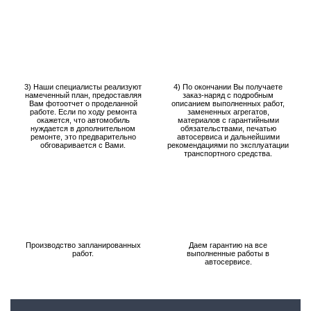
3) Наши специалисты реализуют
4) По окончании Вы получаете
намеченный план, предоставляя
заказ-наряд с подробным
Вам фотоотчет о проделанной
описанием выполненных работ,
работе. Если по ходу ремонта
замененных агрегатов,
окажется, что автомобиль
материалов с гарантийными
нуждается в дополнительном
обязательствами, печатью
ремонте, это предварительно
автосервиса и дальнейшими
обговаривается с Вами.
рекомендациями по эксплуатации
транспортного средства.
Производство запланированных
Даем гарантию на все
работ.
выполненные работы в
автосервисе.