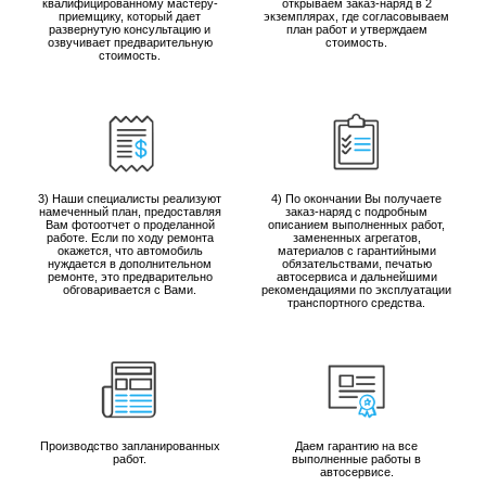
квалифицированному мастеру-
открываем заказ-наряд в 2
приемщику, который дает
экземплярах, где согласовываем
развернутую консультацию и
план работ и утверждаем
озвучивает предварительную
стоимость.
стоимость.
3) Наши специалисты реализуют
4) По окончании Вы получаете
намеченный план, предоставляя
заказ-наряд с подробным
Вам фотоотчет о проделанной
описанием выполненных работ,
работе. Если по ходу ремонта
замененных агрегатов,
окажется, что автомобиль
материалов с гарантийными
нуждается в дополнительном
обязательствами, печатью
ремонте, это предварительно
автосервиса и дальнейшими
обговаривается с Вами.
рекомендациями по эксплуатации
транспортного средства.
Производство запланированных
Даем гарантию на все
работ.
выполненные работы в
автосервисе.