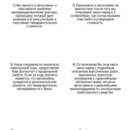
1) Вы звоните в автосервис и
2) Приезжаете в автосервис на
описываете проблему
диагностику, после чего мы
квалифицированному мастеру-
открываем заказ-наряд в 2
приемщику, который дает
экземплярах, где согласовываем
развернутую консультацию и
план работ и утверждаем
озвучивает предварительную
стоимость.
стоимость.
3) Наши специалисты реализуют
4) По окончании Вы получаете
намеченный план, предоставляя
заказ-наряд с подробным
Вам фотоотчет о проделанной
описанием выполненных работ,
работе. Если по ходу ремонта
замененных агрегатов,
окажется, что автомобиль
материалов с гарантийными
нуждается в дополнительном
обязательствами, печатью
ремонте, это предварительно
автосервиса и дальнейшими
обговаривается с Вами.
рекомендациями по эксплуатации
транспортного средства.