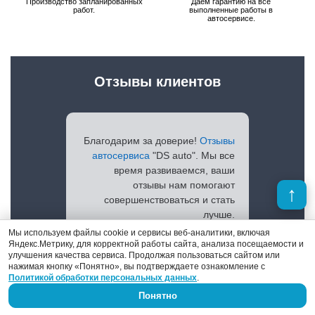
Производство запланированных
Даем гарантию на все
работ.
выполненные работы в
автосервисе.
Отзывы клиентов
Благодарим за доверие!
Отзывы
автосервиса
"DS auto". Мы все
время развиваемся, ваши
отзывы нам помогают
совершенствоваться и стать
лучше.
Мы используем файлы cookie и сервисы веб-аналитики, включая
Яндекс.Метрику, для корректной работы сайта, анализа посещаемости и
улучшения качества сервиса. Продолжая пользоваться сайтом или
нажимая кнопку «Понятно», вы подтверждаете ознакомление с
Политикой обработки персональных данных
Просмотреть отзывы
.
Понятно