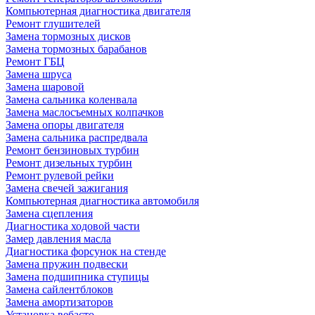
Компьютерная диагностика двигателя
Ремонт глушителей
Замена тормозных дисков
Замена тормозных барабанов
Ремонт ГБЦ
Замена шруса
Замена шаровой
Замена сальника коленвала
Замена маслосъемных колпачков
Замена опоры двигателя
Замена сальника распредвала
Ремонт бензиновых турбин
Ремонт дизельных турбин
Ремонт рулевой рейки
Замена свечей зажигания
Компьютерная диагностика автомобиля
Замена сцепления
Диагностика ходовой части
Замер давления масла
Диагностика форсунок на стенде
Замена пружин подвески
Замена подшипника ступицы
Замена сайлентблоков
Замена амортизаторов
Установка вебасто