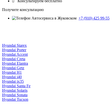

Консультируем бесплатно
Получите консультацию
+7 (910) 425 99-55
Hyundai Starex
Hyundai Porter
Hyundai Accent
Hyundai Creta
Hyundai Elantra
Hyundai Getz
Hyundai H1
Hyundai i40
Hyundai ix35
Hyundai Santa Fe
Hyundai Solaris
Hyundai Sonata
Hyundai Tucson