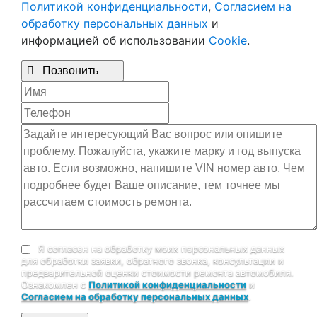
Политикой конфиденциальности
,
Согласием на
обработку персональных данных
и
информацией об использовании
Cookie
.

Позвонить
Я согласен на обработку моих персональных данных
для обработки заявки, обратного звонка, консультации и
предварительной оценки стоимости ремонта автомобиля.
Ознакомлен с
Политикой конфиденциальности
и
Согласием на обработку персональных данных
.