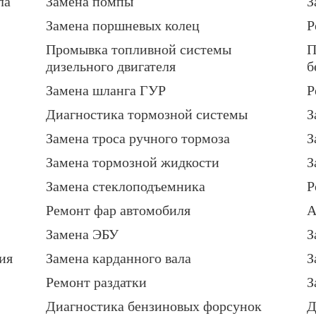
ла
Замена помпы
З
Замена поршневых колец
Р
Промывка топливной системы
П
дизельного двигателя
б
Замена шланга ГУР
Р
Диагностика тормозной системы
З
Замена троса ручного тормоза
З
Замена тормозной жидкости
З
Замена стеклоподъемника
Р
Ремонт фар автомобиля
А
Замена ЭБУ
З
ия
Замена карданного вала
З
Ремонт раздатки
З
Диагностика бензиновых форсунок
Д