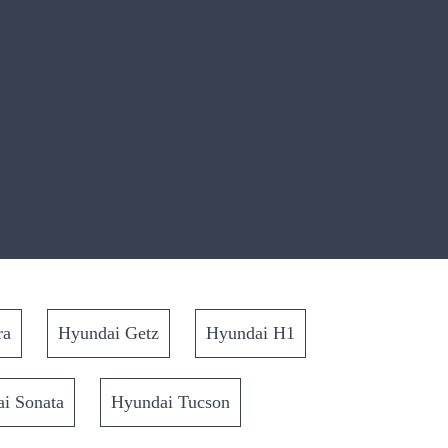
ra
Hyundai Getz
Hyundai H1
i Sonata
Hyundai Tucson