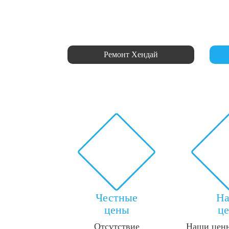
Ремонт Хендай
Честные
Н
цены
ц
Отсутствие
Наши цены