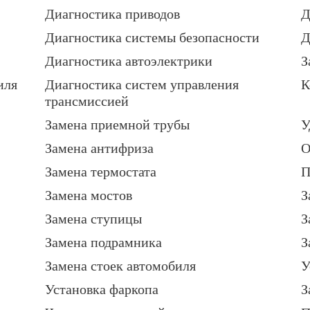
Диагностика приводов
Д
Диагностика системы безопасности
Д
Диагностика автоэлектрики
З
иля
Диагностика систем управления
К
трансмиссией
Замена приемной трубы
У
Замена антифриза
О
Замена термостата
П
Замена мостов
З
Замена ступицы
З
Замена подрамника
З
Замена стоек автомобиля
У
Установка фаркопа
З