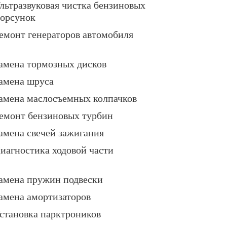
льтразвуковая чистка бензиновых
орсунок
емонт генераторов автомобиля
амена тормозных дисков
амена шруса
амена маслосъемных колпачков
емонт бензиновых турбин
амена свечей зажигания
иагностика ходовой части
амена пружин подвески
амена амортизаторов
становка парктроников