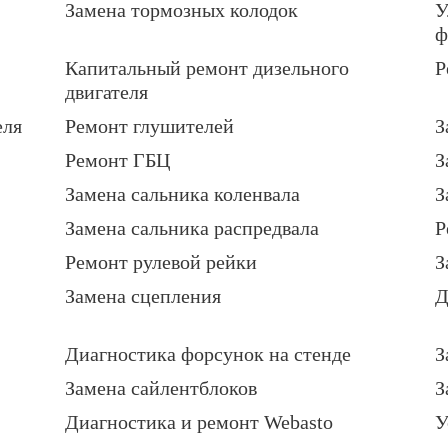
Замена тормозных колодок
У
ф
Капитальный ремонт дизельного
Р
двигателя
еля
Ремонт глушителей
З
Ремонт ГБЦ
З
Замена сальника коленвала
З
Замена сальника распредвала
Р
Ремонт рулевой рейки
З
Замена сцепления
Д
Диагностика форсунок на стенде
З
Замена сайлентблоков
З
Диагностика и ремонт Webasto
У