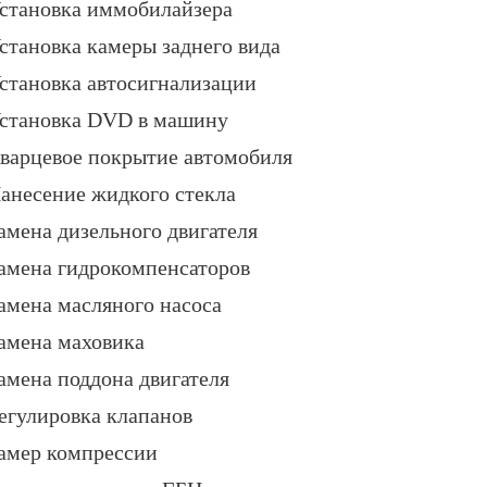
становка иммобилайзера
становка камеры заднего вида
становка автосигнализации
становка DVD в машину
варцевое покрытие автомобиля
анесение жидкого стекла
амена дизельного двигателя
амена гидрокомпенсаторов
амена масляного насоса
амена маховика
амена поддона двигателя
егулировка клапанов
амер компрессии