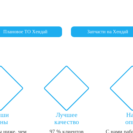
Плановое ТО Хендай
Запчасти на Хендай
аши
Лучшее
Н
ены
качество
оп
 ниже, чем
97 % клиентов
С нами раб