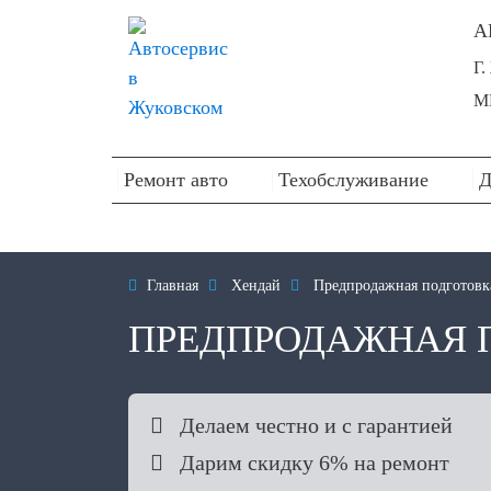
А
Г
М
Ремонт авто
Техобслуживание
Д

Главная

Хендай

Предпродажная подготовк
ПРЕДПРОДАЖНАЯ 

Делаем честно и с гарантией

Дарим скидку 6% на ремонт