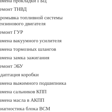
амена прокладки ГБЦ
емонт ТНВД
ромывка топливной системы
ензинового двигателя
емонт ГУР
амена вакуумного усилителя
амена тормозных шлангов
амена замка зажигания
емонт ЭБУ
даптация коробки
амена выжимного подшипника
амена сальников КПП
амена масла в АКПП
иагностика блока BCM