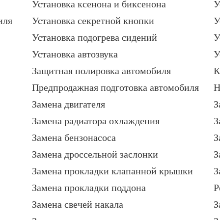
Установка ксенона и биксенона
У
иля
Установка секретной кнопки
У
Установка подогрева сидений
У
Установка автозвука
У
Защитная полировка автомобиля
К
Предпродажная подготовка автомобиля
Н
Замена двигателя
З
Замена радиатора охлаждения
З
Замена бензонасоса
З
Замена дроссельной заслонки
З
Замена прокладки клапанной крышки
З
Замена прокладки поддона
Р
Замена свечей накала
З