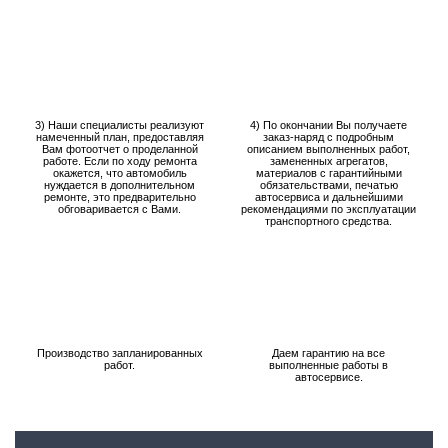
3) Наши специалисты реализуют
4) По окончании Вы получаете
намеченный план, предоставляя
заказ-наряд с подробным
Вам фотоотчет о проделанной
описанием выполненных работ,
работе. Если по ходу ремонта
замененных агрегатов,
окажется, что автомобиль
материалов с гарантийными
нуждается в дополнительном
обязательствами, печатью
ремонте, это предварительно
автосервиса и дальнейшими
обговаривается с Вами.
рекомендациями по эксплуатации
транспортного средства.
Производство запланированных
Даем гарантию на все
работ.
выполненные работы в
автосервисе.