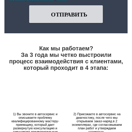
ОТПРАВИТЬ
Как мы работаем?
За 3 года мы четко выстроили
процесс взаимодействия с клиентами,
который проходит в 4 этапа:
1) Вы звоните в автосервис и
2) Приезжаете в автосервис на
описываете проблему
диагностику, после чего мы
квалифицированному мастеру-
открываем заказ-наряд в 2
приемщику, который дает
экземплярах, где согласовываем
развернутую консультацию и
план работ и утверждаем
озвучивает предварительную
стоимость.