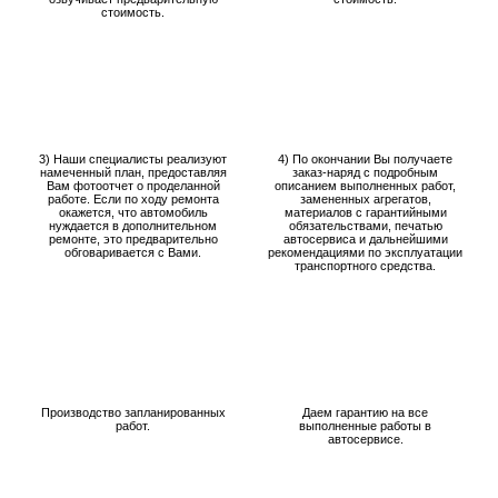
стоимость.
3) Наши специалисты реализуют
4) По окончании Вы получаете
намеченный план, предоставляя
заказ-наряд с подробным
Вам фотоотчет о проделанной
описанием выполненных работ,
работе. Если по ходу ремонта
замененных агрегатов,
окажется, что автомобиль
материалов с гарантийными
нуждается в дополнительном
обязательствами, печатью
ремонте, это предварительно
автосервиса и дальнейшими
обговаривается с Вами.
рекомендациями по эксплуатации
транспортного средства.
Производство запланированных
Даем гарантию на все
работ.
выполненные работы в
автосервисе.