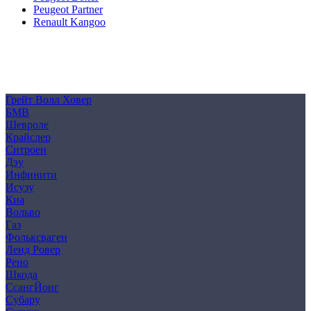
Peugeot Partner
Renault Kangoo
Политика конфиденциальности
Согласие на обработку персональных данных
Cookie
Грейт Волл Ховер
БМВ
Шевроле
Крайслер
Ситроен
Дэу
Инфинити
Исузу
Киа
Вольво
Газ
Фольксваген
Ленд Ровер
Рено
Шкода
СсангЙонг
Субару