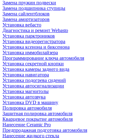
Замена пружин подвески
Замена подшипника ступицы
Замена сайлентблоков
Замена амортизаторов
Установка вебасто
Диагностика и ремонт Webasto
Установка парктроников
Установка видеорегистратора
Установка ксенона и биксенона
Установка иммобилайзера
Программирование ключа автомобиля
Установка секретной кнопки
Установка камеры заднего вида
Установка навигатора
Установка подогрева сидений
Установка автосигнализации
Установка магнитолы
Установка автозвука
Установка DVD в машину
Полировка автомобиля
Защитная полировка автомобиля
Кварцевое покрытие автомобиля
Нанесение Ceramic Pro
Предпродажная подготовка автомобиля
Нанесение жидкого стекла