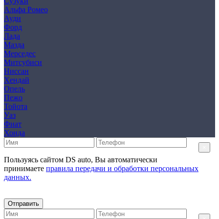
Сузуки
Альфа Ромео
Ауди
Форд
Лада
Мазда
Мерседес
Митсубиси
Ниссан
Хендай
Опель
Пежо
Тойота
Уаз
Фиат
Хонда
×
Пользуясь сайтом DS auto, Вы автоматически
принимаете
правила передачи и обработки персональных
данных.
Отправить
×