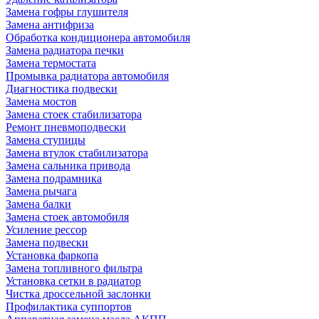
Замена гофры глушителя
Замена антифриза
Обработка кондиционера автомобиля
Замена радиатора печки
Замена термостата
Промывка радиатора автомобиля
Диагностика подвески
Замена мостов
Замена стоек стабилизатора
Ремонт пневмоподвески
Замена ступицы
Замена втулок стабилизатора
Замена сальника привода
Замена подрамника
Замена рычага
Замена балки
Замена стоек автомобиля
Усиление рессор
Замена подвески
Установка фаркопа
Замена топливного фильтра
Установка сетки в радиатор
Чистка дроссельной заслонки
Профилактика суппортов