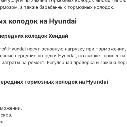
е услуги по замене тормозных колодок любых типов: 
ормозом, а также барабанных тормозных колодок.
х колодок на Hyundai
передних колодок Хендай
й Hyundai несут основную нагрузку при торможении, 
шенные передние колодки Hyundai, это может привест
 затраты на ремонт. Регулярная проверка и замена пе
ередних тормозных колодок на Hyundai
рможении.
сков.
я.