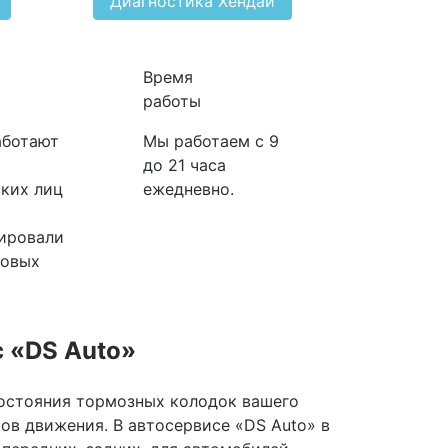
Диагностика Хендай
Время
работы
аботают
Мы работаем с 9
до 21 часа
ких лиц
ежедневно.
ировали
ковых
 «DS Auto»
состояния тормозных колодок вашего
ков движения. В автосервисе «DS Auto» в