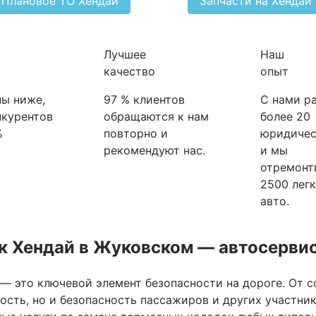
Плановое ТО Хендай
Запчасти на Хендай
Лучшее
Наш
качество
опыт
ы ниже,
97 % клиентов
С нами р
нкурентов
обращаются к нам
более 20
%
повторно и
юридичес
рекомендуют нас.
и мы
отремонт
2500 лег
авто.
к Хендай в Жуковском — автосервис
— это ключевой элемент безопасности на дороге. От 
ость, но и безопасность пассажиров и других участни