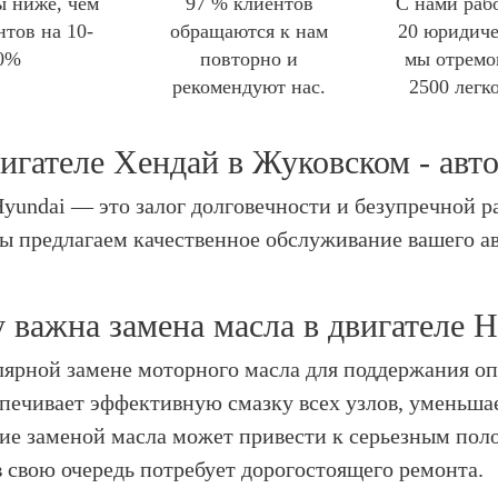
 ниже, чем
97 % клиентов
С нами раб
нтов на 10-
обращаются к нам
20 юридиче
0%
повторно и
мы отремо
рекомендуют нас.
2500 легк
вигателе Хендай в Жуковском - авт
 Hyundai — это залог долговечности и безупречной 
ы предлагаем качественное обслуживание вашего а
 важна замена масла в двигателе H
лярной замене моторного масла для поддержания оп
спечивает эффективную смазку всех узлов, уменьшае
ние заменой масла может привести к серьезным пол
в свою очередь потребует дорогостоящего ремонта.