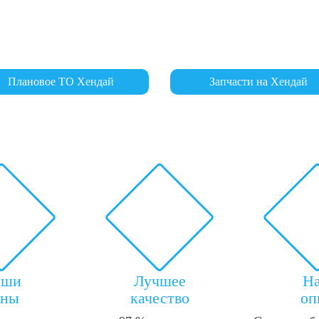
Плановое ТО Хендай
Запчасти на Хендай
аши
Лучшее
Н
ены
качество
оп