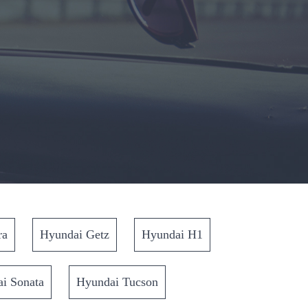
ra
Hyundai Getz
Hyundai H1
i Sonata
Hyundai Tucson