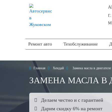
А
Г
М
Ремонт авто
Техобслуживание
Д

Главная

Хендай

Замена масла в двигателе
ЗАМЕНА МАСЛА В 

Делаем честно и с гарантией

Дарим скидку 6% на ремонт