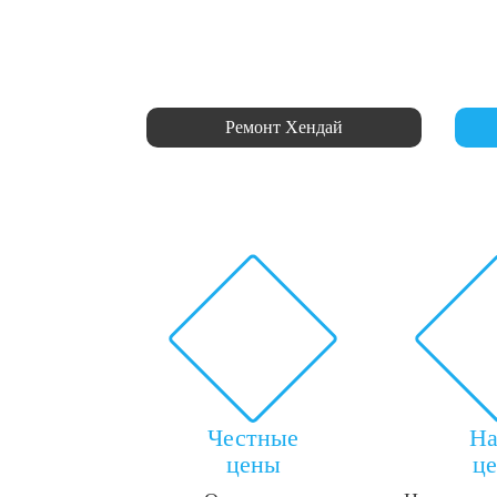
Ремонт Хендай
Честные
Н
цены
ц