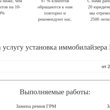
 ниже, чем
97 % клиентов
С нами раб
нтов на 10-
обращаются к нам
20 юридиче
0%
повторно и
мы отремо
рекомендуют нас.
2500 легк
а услугу
установка иммобилайзера 
от 
Выполняемые работы:
Замена ремня ГРМ
З