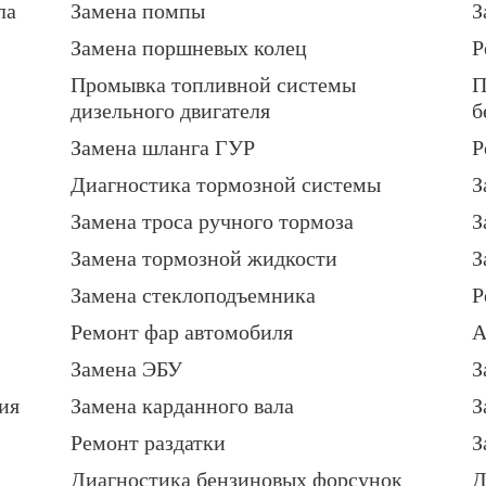
ла
Замена помпы
З
Замена поршневых колец
Р
Промывка топливной системы
П
дизельного двигателя
б
Замена шланга ГУР
Р
Диагностика тормозной системы
З
Замена троса ручного тормоза
З
Замена тормозной жидкости
З
Замена стеклоподъемника
Р
Ремонт фар автомобиля
А
Замена ЭБУ
З
ия
Замена карданного вала
З
Ремонт раздатки
З
Диагностика бензиновых форсунок
Д