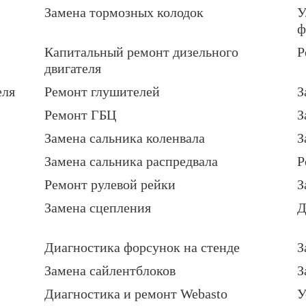
Замена тормозных колодок
У
ф
Капитальный ремонт дизельного
Р
двигателя
еля
Ремонт глушителей
З
Ремонт ГБЦ
З
Замена сальника коленвала
З
Замена сальника распредвала
Р
Ремонт рулевой рейки
З
Замена сцепления
Д
Диагностика форсунок на стенде
З
Замена сайлентблоков
З
Диагностика и ремонт Webasto
У