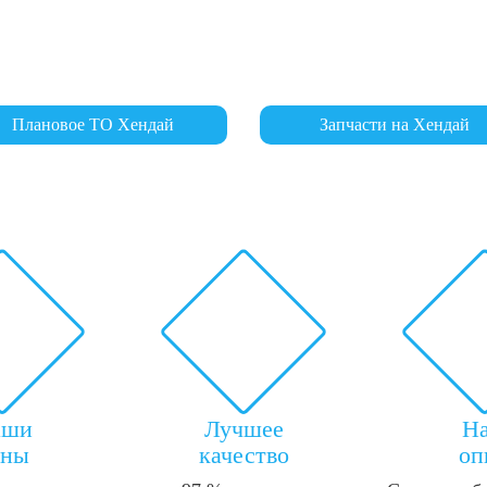
Плановое ТО Хендай
Запчасти на Хендай
аши
Лучшее
Н
ены
качество
оп