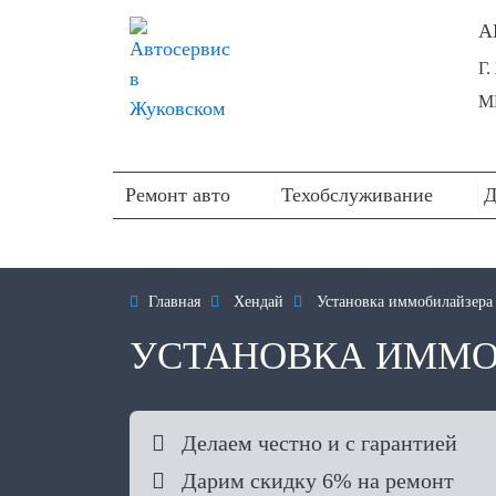
А
Г
М
Ремонт авто
Техобслуживание
Д

Главная

Хендай

Установка иммобилайзера
УСТАНОВКА ИММО

Делаем честно и с гарантией

Дарим скидку 6% на ремонт