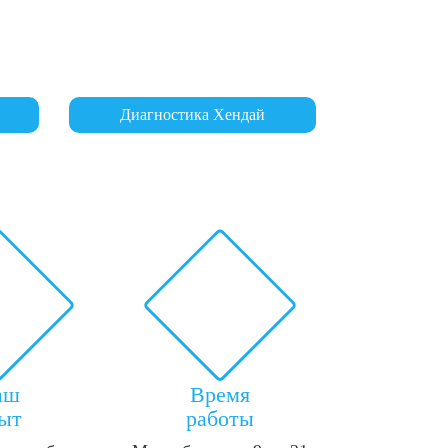
Диагностика Хендай
аш
Время
ыт
работы