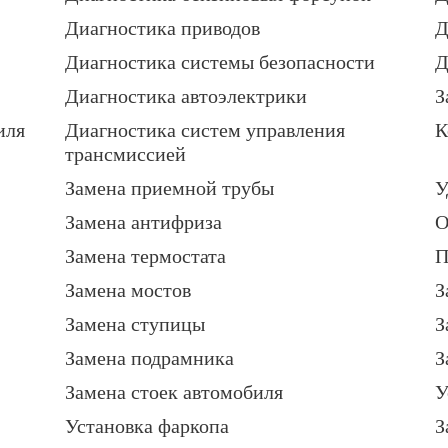
Диагностика приводов
Д
Диагностика системы безопасности
Д
Диагностика автоэлектрики
З
иля
Диагностика систем управления
К
трансмиссией
Замена приемной трубы
У
Замена антифриза
О
Замена термостата
П
Замена мостов
З
Замена ступицы
З
Замена подрамника
З
Замена стоек автомобиля
У
Установка фаркопа
З