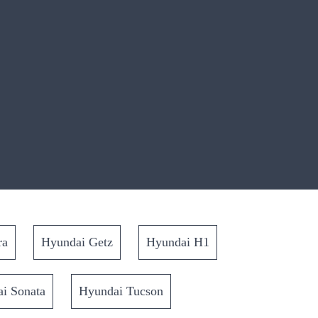
ra
Hyundai Getz
Hyundai H1
i Sonata
Hyundai Tucson