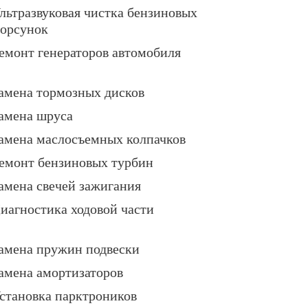
льтразвуковая чистка бензиновых
орсунок
емонт генераторов автомобиля
амена тормозных дисков
амена шруса
амена маслосъемных колпачков
емонт бензиновых турбин
амена свечей зажигания
иагностика ходовой части
амена пружин подвески
амена амортизаторов
становка парктроников