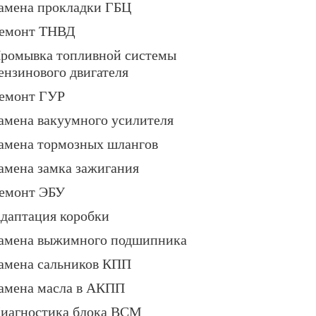
амена прокладки ГБЦ
емонт ТНВД
ромывка топливной системы
ензинового двигателя
емонт ГУР
амена вакуумного усилителя
амена тормозных шлангов
амена замка зажигания
емонт ЭБУ
даптация коробки
амена выжимного подшипника
амена сальников КПП
амена масла в АКПП
иагностика блока BCM