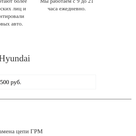
отают более
Мы работаем с 9 до 21
ских лиц и
часа ежедневно.
нтировали
овых авто.
Hyundai
2500 руб.
амена цепи ГРМ