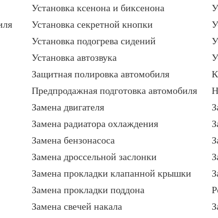
Установка ксенона и биксенона
У
иля
Установка секретной кнопки
У
Установка подогрева сидений
У
Установка автозвука
У
Защитная полировка автомобиля
К
Предпродажная подготовка автомобиля
Н
Замена двигателя
З
Замена радиатора охлаждения
З
Замена бензонасоса
З
Замена дроссельной заслонки
З
Замена прокладки клапанной крышки
З
Замена прокладки поддона
Р
Замена свечей накала
З