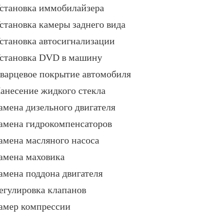
становка иммобилайзера
становка камеры заднего вида
становка автосигнализации
становка DVD в машину
варцевое покрытие автомобиля
анесение жидкого стекла
амена дизельного двигателя
амена гидрокомпенсаторов
амена масляного насоса
амена маховика
амена поддона двигателя
егулировка клапанов
амер компрессии