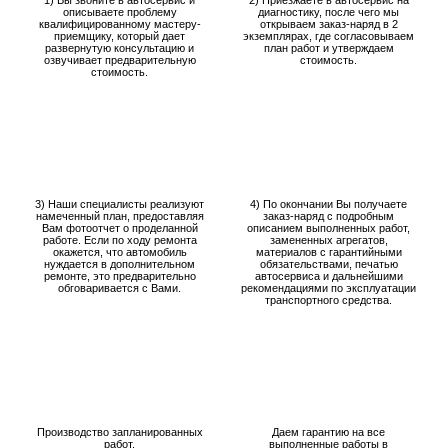
описываете проблему
диагностику, после чего мы
квалифицированному мастеру-
открываем заказ-наряд в 2
приемщику, который дает
экземплярах, где согласовываем
развернутую консультацию и
план работ и утверждаем
озвучивает предварительную
стоимость.
стоимость.
3) Наши специалисты реализуют
4) По окончании Вы получаете
намеченный план, предоставляя
заказ-наряд с подробным
Вам фотоотчет о проделанной
описанием выполненных работ,
работе. Если по ходу ремонта
замененных агрегатов,
окажется, что автомобиль
материалов с гарантийными
нуждается в дополнительном
обязательствами, печатью
ремонте, это предварительно
автосервиса и дальнейшими
обговаривается с Вами.
рекомендациями по эксплуатации
транспортного средства.
Производство запланированных
Даем гарантию на все
работ.
выполненные работы в