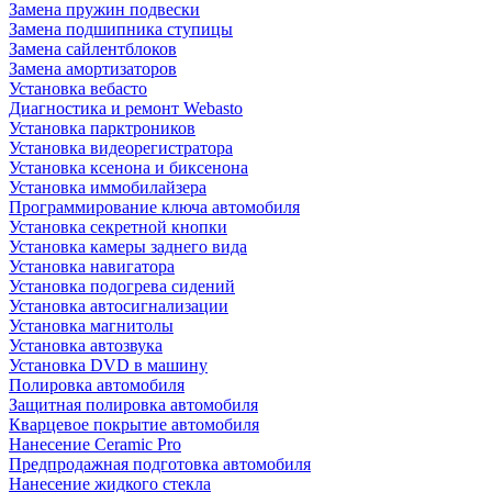
Замена пружин подвески
Замена подшипника ступицы
Замена сайлентблоков
Замена амортизаторов
Установка вебасто
Диагностика и ремонт Webasto
Установка парктроников
Установка видеорегистратора
Установка ксенона и биксенона
Установка иммобилайзера
Программирование ключа автомобиля
Установка секретной кнопки
Установка камеры заднего вида
Установка навигатора
Установка подогрева сидений
Установка автосигнализации
Установка магнитолы
Установка автозвука
Установка DVD в машину
Полировка автомобиля
Защитная полировка автомобиля
Кварцевое покрытие автомобиля
Нанесение Ceramic Pro
Предпродажная подготовка автомобиля
Нанесение жидкого стекла