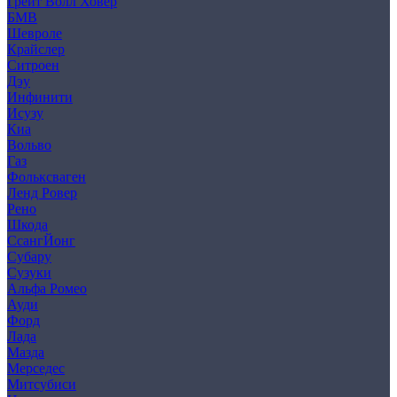
Грейт Волл Ховер
БМВ
Шевроле
Крайслер
Ситроен
Дэу
Инфинити
Исузу
Киа
Вольво
Газ
Фольксваген
Ленд Ровер
Рено
Шкода
СсангЙонг
Субару
Сузуки
Альфа Ромео
Ауди
Форд
Лада
Мазда
Мерседес
Митсубиси