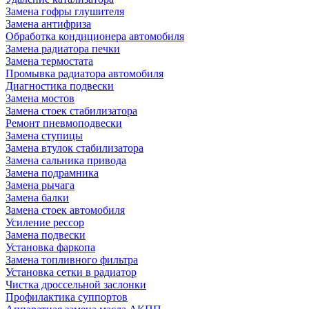
Замена гофры глушителя
Замена антифриза
Обработка кондиционера автомобиля
Замена радиатора печки
Замена термостата
Промывка радиатора автомобиля
Диагностика подвески
Замена мостов
Замена стоек стабилизатора
Ремонт пневмоподвески
Замена ступицы
Замена втулок стабилизатора
Замена сальника привода
Замена подрамника
Замена рычага
Замена балки
Замена стоек автомобиля
Усиление рессор
Замена подвески
Установка фаркопа
Замена топливного фильтра
Установка сетки в радиатор
Чистка дроссельной заслонки
Профилактика суппортов