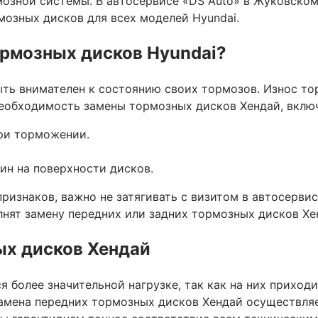
мозной системы. В автосервисе «DS Auto» в Жуковско
мозных дисков для всех моделей Hyundai.
ормозных дисков Hyundai?
ть внимателен к состоянию своих тормозов. Износ то
необходимость замены тормозных дисков Хендай, вклю
ри торможении.
ин на поверхности дисков.
признаков, важно не затягивать с визитом в автосерв
нят замену передних или задних тормозных дисков Хе
ых дисков Хендай
 более значительной нагрузке, так как на них приходи
замена передних тормозных дисков Хендай осуществля