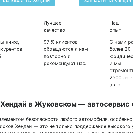
Плановое ТО Хендай
Запчасти на Хендай
Лучшее
Наш
качество
опыт
ы ниже,
97 % клиентов
С нами р
нкурентов
обращаются к нам
более 20
%
повторно и
юридичес
рекомендуют нас.
и мы
отремонт
2500 лег
авто.
 Хендай в Жуковском — автосервис 
лементом безопасности любого автомобиля, особенно е
дисков Хендай — это не только поддержание высокого у