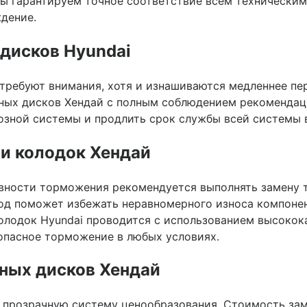
Мы гарантируем точное соответствие всем техническим
дение.
дисков Hyundai
 требуют внимания, хотя и изнашиваются медленнее п
зных дисков Хендай с полным соблюдением рекомендац
озной системы и продлить срок службы всей системы 
и колодок Хендай
ности торможения рекомендуется выполнять замену 
од поможет избежать неравномерного износа компонент
олодок Hyundai проводится с использованием высокок
опасное торможение в любых условиях.
ных дисков Хендай
м прозрачную систему ценообразования. Стоимость за