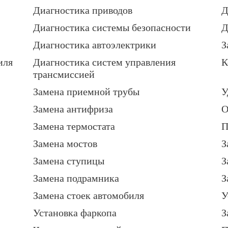
Диагностика приводов
Д
Диагностика системы безопасности
Д
Диагностика автоэлектрики
З
иля
Диагностика систем управления
К
трансмиссией
Замена приемной трубы
У
Замена антифриза
О
Замена термостата
П
Замена мостов
З
Замена ступицы
З
Замена подрамника
З
Замена стоек автомобиля
У
Установка фаркопа
З