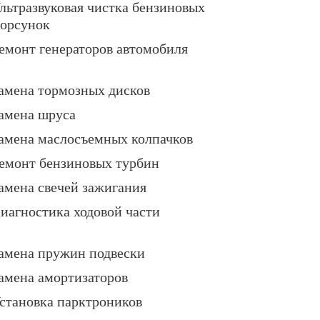
льтразвуковая чистка бензиновых
орсунок
емонт генераторов автомобиля
амена тормозных дисков
амена шруса
амена маслосъемных колпачков
емонт бензиновых турбин
амена свечей зажигания
иагностика ходовой части
амена пружин подвески
амена амортизаторов
становка парктроников