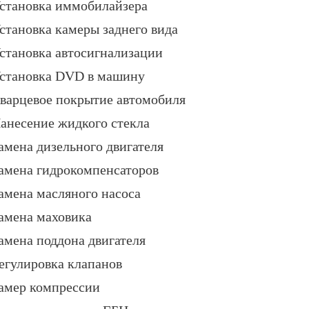
становка иммобилайзера
становка камеры заднего вида
становка автосигнализации
становка DVD в машину
варцевое покрытие автомобиля
анесение жидкого стекла
амена дизельного двигателя
амена гидрокомпенсаторов
амена масляного насоса
амена маховика
амена поддона двигателя
егулировка клапанов
амер компрессии