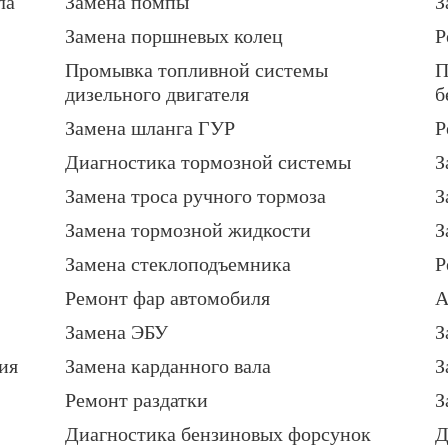
ла
Замена помпы
З
Замена поршневых колец
Р
Промывка топливной системы
П
дизельного двигателя
б
Замена шланга ГУР
Р
Диагностика тормозной системы
З
Замена троса ручного тормоза
З
Замена тормозной жидкости
З
Замена стеклоподъемника
Р
Ремонт фар автомобиля
А
Замена ЭБУ
З
ия
Замена карданного вала
З
Ремонт раздатки
З
Диагностика бензиновых форсунок
Д