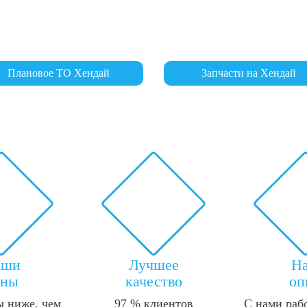
Плановое ТО Хендай
Запчасти на Хендай
аши
Лучшее
Н
ены
качество
оп
 ниже, чем
97 % клиентов
С нами раб