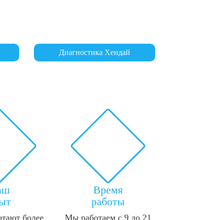
Диагностика Хендай
аш
Время
ыт
работы
отают более
Мы работаем с 9 до 21