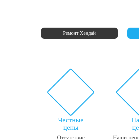
Ремонт Хендай
Честные
Н
цены
ц
Отсутствие
Наши цены