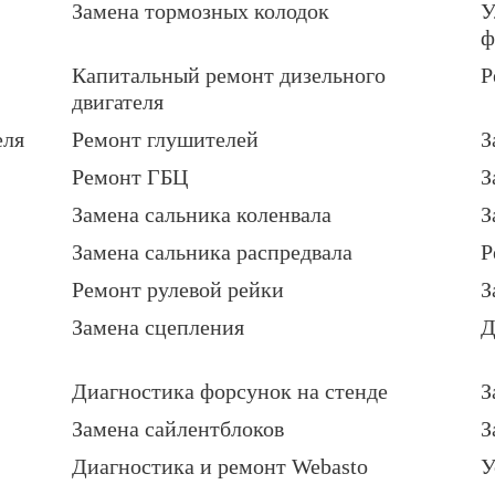
Замена тормозных колодок
У
ф
Капитальный ремонт дизельного
Р
двигателя
еля
Ремонт глушителей
З
Ремонт ГБЦ
З
Замена сальника коленвала
З
Замена сальника распредвала
Р
Ремонт рулевой рейки
З
Замена сцепления
Д
Диагностика форсунок на стенде
З
Замена сайлентблоков
З
Диагностика и ремонт Webasto
У