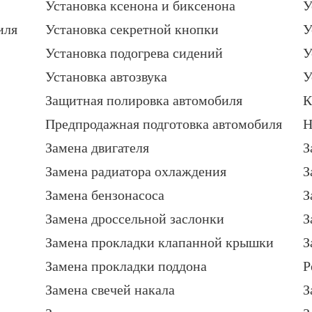
Установка ксенона и биксенона
У
иля
Установка секретной кнопки
У
Установка подогрева сидений
У
Установка автозвука
У
Защитная полировка автомобиля
К
Предпродажная подготовка автомобиля
Н
Замена двигателя
З
Замена радиатора охлаждения
З
Замена бензонасоса
З
Замена дроссельной заслонки
З
Замена прокладки клапанной крышки
З
Замена прокладки поддона
Р
Замена свечей накала
З