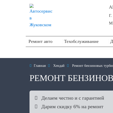
А
Г
М
Ремонт авто
Техобслуживание
Д

Главная

Хендай

Ремонт бензиновых турби
РЕМОНТ БЕНЗИНОВ

Делаем честно и с гарантией

Дарим скидку 6% на ремонт