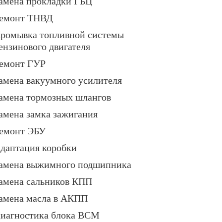
амена прокладки ГБЦ
емонт ТНВД
ромывка топливной системы
ензинового двигателя
емонт ГУР
амена вакуумного усилителя
амена тормозных шлангов
амена замка зажигания
емонт ЭБУ
даптация коробки
амена выжимного подшипника
амена сальников КПП
амена масла в АКПП
иагностика блока BCM