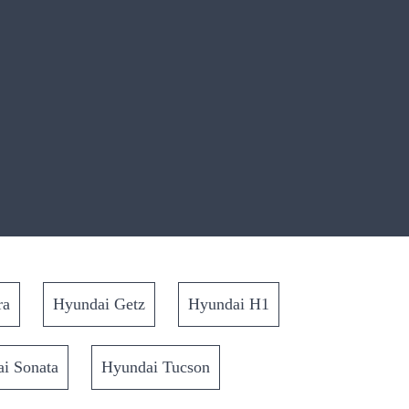
ra
Hyundai Getz
Hyundai H1
i Sonata
Hyundai Tucson