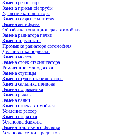
Замена резонатора
Замена приемной трубы
Удаление катализатора
Замена гофры глушителя
Замена антифриза
Обработка кондиционера автомобиля
Замена радиатора печки
Замена термостата
Промывка радиатора автомобиля
Диагностика подвески
Замена мостов
Замена стоек стабилизатора
Ремонт пневмоподвески
Замена ступицы
Замена втулок стабилизатора
Замена сальника привода
Замена подрамника
Замена рычага
Замена балки
Замена стоек автомобиля
Усиление рессор
Замена подвески
Установка фаркопа
Замена топливного фильтра
Установка сетки в радиатор