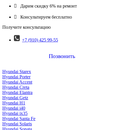

Дарим скидку 6% на ремонт

Консультируем бесплатно
Получите консультацию
+7 (910) 425 99-55
Позвонить
Hyundai Starex
Hyundai Porter
Hyundai Accent
Hyundai Creta
Hyundai Elantra
Hyundai Getz
Hyundai H1
Hyundai i40
Hyundai ix35
Hyundai Santa Fe
Hyundai Solaris
Hyundai Sonata