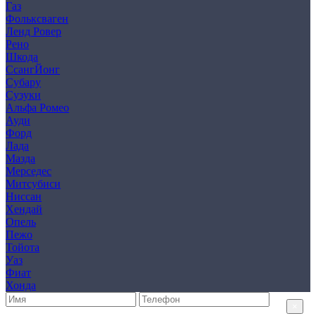
Газ
Фольксваген
Ленд Ровер
Рено
Шкода
СсангЙонг
Субару
Сузуки
Альфа Ромео
Ауди
Форд
Лада
Мазда
Мерседес
Митсубиси
Ниссан
Хендай
Опель
Пежо
Тойота
Уаз
Фиат
Хонда
×