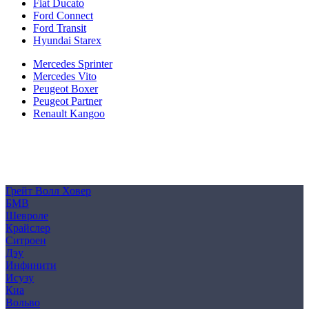
Fiat Ducato
Ford Connect
Ford Transit
Hyundai Starex
Mercedes Sprinter
Mercedes Vito
Peugeot Boxer
Peugeot Partner
Renault Kangoo
Политика конфиденциальности
Согласие на обработку персональных данных
Cookie
Грейт Волл Ховер
БМВ
Шевроле
Крайслер
Ситроен
Дэу
Инфинити
Исузу
Киа
Вольво